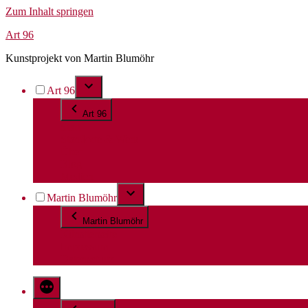
Zum Inhalt springen
Art 96
Kunstprojekt von Martin Blumöhr
Art 96
Art 96
Start
Standorte & Werk
Über
Blog
Medien
Martin Blumöhr
Martin Blumöhr
Künstlerseite
Impressum
Datenschutz