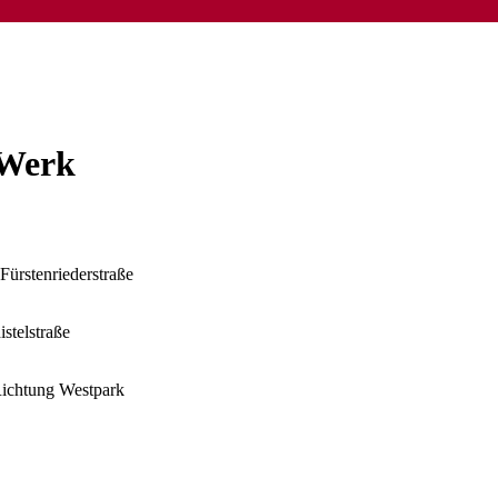
 Werk
ürstenriederstraße
stelstraße
Richtung Westpark