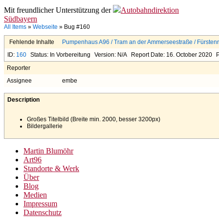
Mit freundlicher Unterstützung der
Autobahndirektion
Südbayern
All Items
»
Webseite
» Bug #160
Fehlende Inhalte
Pumpenhaus A96 / Tram an der Ammerseestraße / Fürstenr
ID:
160
Status: In Vorbereitung
Version: N/A
Report Date: 16. October 2020
P
Reporter
Assignee
embe
Description
Großes Titelbild (Breite min. 2000, besser 3200px)
Bildergallerie
Martin Blumöhr
Art96
Standorte & Werk
Über
Blog
Medien
Impressum
Datenschutz